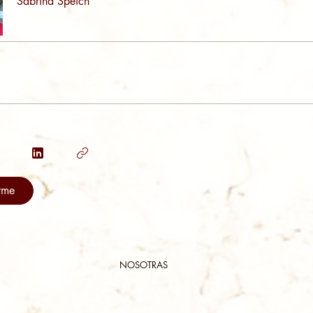
Sabrina Speich
rme
NOSOTRAS