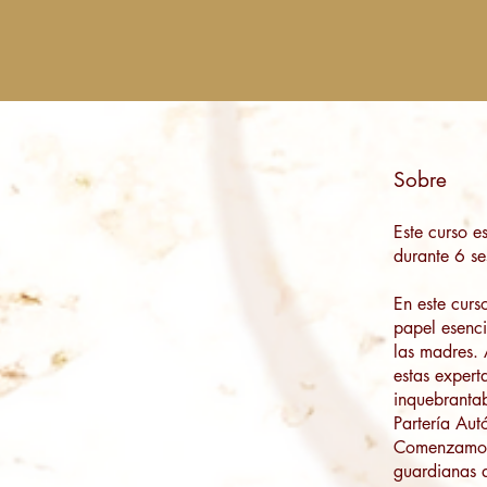
Sobre
Este curso e
durante 6 se
En este curs
papel esenci
las madres. 
estas expert
inquebrantab
Partería Au
Comenzamos 
guardianas 