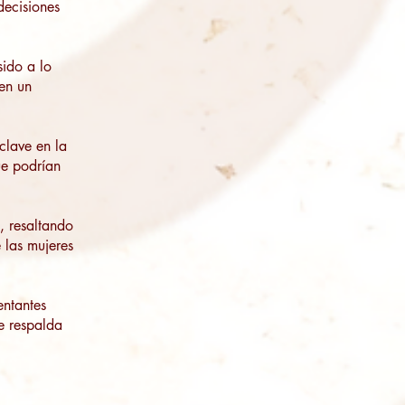
decisiones
sido a lo
en un
clave en la
ue podrían
, resaltando
 las mujeres
entantes
e respalda