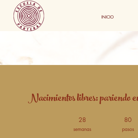
INICIO
Nacimientos libres: pariendo 
28
80
28 semanas
80 pasos
semanas
pasos