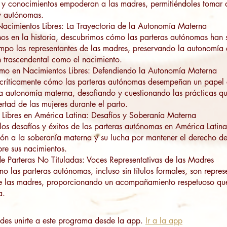
 y conocimientos empoderan a las madres, permitiéndoles tomar 
y autónomas.
Nacimientos Libres: La Trayectoria de la Autonomía Materna
s en la historia, descubrimos cómo las parteras autónomas han 
empo las representantes de las madres, preservando la autonomía 
 trascendental como el nacimiento.
ismo en Nacimientos Libres: Defendiendo la Autonomía Materna
críticamente cómo las parteras autónomas desempeñan un papel 
a autonomía materna, desafiando y cuestionando las prácticas q
bertad de las mujeres durante el parto.
Libres en América Latina: Desafíos y Soberanía Materna
os desafíos y éxitos de las parteras autónomas en América Latina
ión a la soberanía materna y su lucha por mantener el derecho de
bre sus nacimientos.
 Parteras No Tituladas: Voces Representativas de las Madres
 las parteras autónomas, incluso sin títulos formales, son repres
de las madres, proporcionando un acompañamiento respetuoso qu
des unirte a este programa desde la app.
Ir a la app