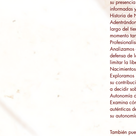
su presencia
informadas 
Historia de 
Adentrándono
largo del ti
momento tan
Profesional
Analizamos 
defensa de l
limitar la li
Nacimientos 
Exploramos l
su contribuc
a decidir so
Autonomía de
Examina cómo
auténticas 
También pue