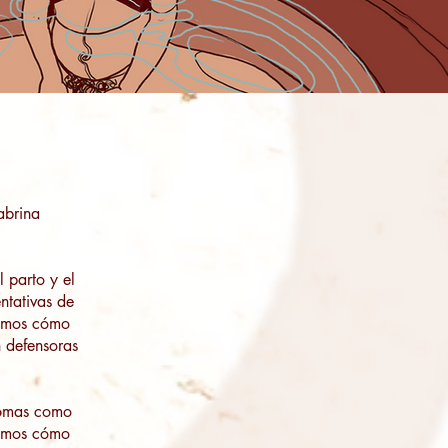
abrina
 parto y el
ntativas de
ramos cómo
n defensoras
nomas como
remos cómo